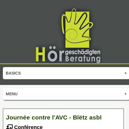
BASICS
+
MENU
+
Journée contre l'AVC - Blëtz asbl
Conférence