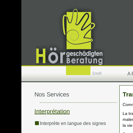
A
Tra
Nos Services
Commu
Interprétation
La tr
malen
Interprète en langue des signes
la vi