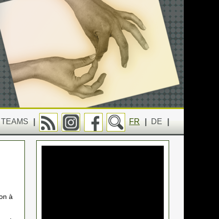
TEAMS
|
FR
|
DE
|
ion à