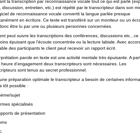
nt la transcription par reconnaissance vocale tout ce qui est parlé (ex
, discussion, entretien, etc.) est répété par le transcripteur dans son mi
giciel de reconnaissance vocale convertit la langue parlée presque
tanément en écriture. Ce texte est transféré sur un moniteur ou un écr
donc être lu par une ou plusieurs personnes concernées.
ient peut suivre les transcriptions des conférences, discussions etc., ce 
oins épuisant que l’écoute concentrée ou la lecture labiale. Avec accor
able des participants le client peut recevoir un rapport écrit.
erprétation parole en texte est une activité mentale très épuisante. A part
 heure d’engagement deux transcripteurs sont nécessaires. Les
cripteurs sont tenus au secret professionnel.
une préparation optimale le transcripteur a besoin de certaines informa
s tôt possible :
ème/sujet
rmes spécialisés
pports de présentation
oms
c.