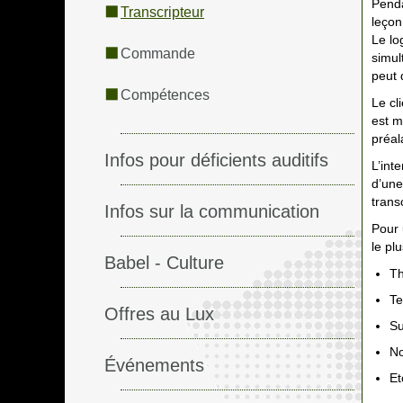
Penda
Transcripteur
leçon
Le lo
Commande
simul
peut 
Compétences
Le cl
est m
préal
Infos pour déficients auditifs
L’int
d’une
trans
Infos sur la communication
Pour 
le plu
Babel - Culture
Th
Te
Offres au Lux
Su
N
Événements
Et