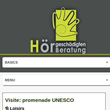
BASICS
+
MENU
+
Visite: promenade UNESCO
Loisirs