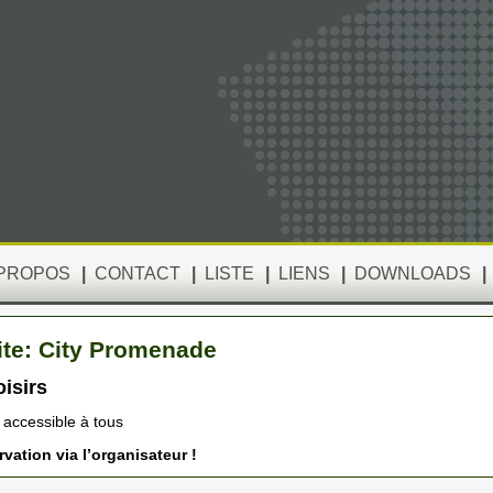
 PROPOS
|
CONTACT
|
LISTE
|
LIENS
|
DOWNLOADS
|
ite: City Promenade
isirs
e accessible à tous
vation via l’organisateur !