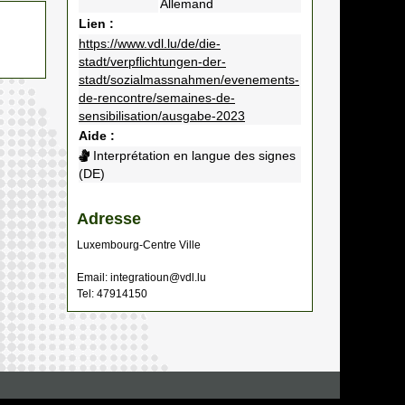
Allemand
Lien :
https://www.vdl.lu/de/die-
stadt/verpflichtungen-der-
stadt/sozialmassnahmen/evenements-
de-rencontre/semaines-de-
sensibilisation/ausgabe-2023
Aide :
Interprétation en langue des signes
(DE)
Adresse
Luxembourg-Centre Ville
Email: integratioun@vdl.lu
Tel: 47914150