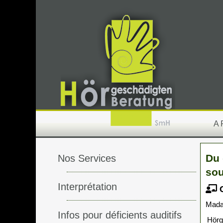
A
Du 
Nos Services
sou
Interprétation
C
Mada
Infos pour déficients auditifs
Hörg