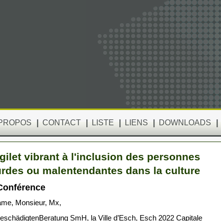
 PROPOS
|
CONTACT
|
LISTE
|
LIENS
|
DOWNLOADS
|
gilet vibrant à l'inclusion des personnes
rdes ou malentendantes dans la culture
onférence
me, Monsieur, Mx,
eschädigtenBeratung SmH, la Ville d’Esch, Esch 2022 Capitale