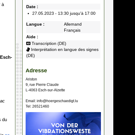
r à
Date :
27.05.2023 - 13:30 jusqu'à 17:00
Langue :
Allemand
Français
Aide :
Transcription (DE)
Interprétation en langue des signes
(DE)
 Esch-
Adresse
Ariston
9, rue Pierre Claude
L-4063 Esch-sur-Alzette
Pac
Email: info@hoergeschaedigt.lu
Tel: 26521460
s du