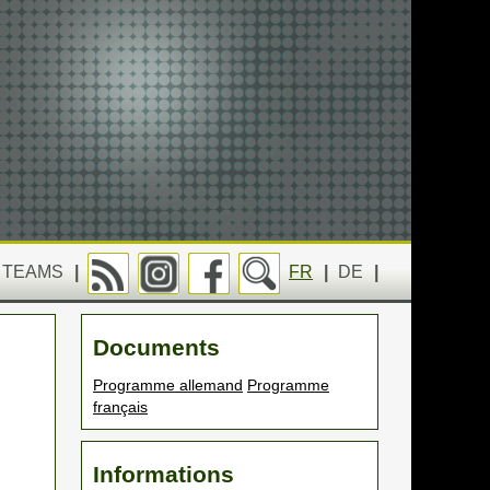
TEAMS
|
FR
|
DE
|
Documents
Programme allemand
Programme
français
Informations