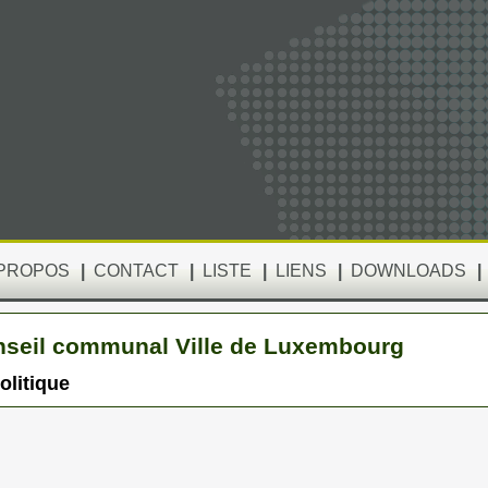
 PROPOS
|
CONTACT
|
LISTE
|
LIENS
|
DOWNLOADS
|
seil communal Ville de Luxembourg
olitique