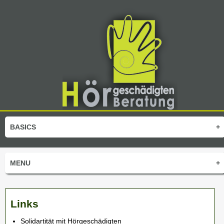
BASICS
+
MENU
+
Links
Solidartität mit Hörgeschädigten