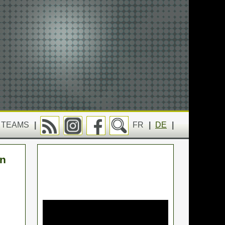
TEAMS
|
FR
|
DE
|
en