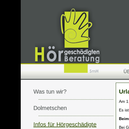
Ü
Url
Was tun wir?
Am 1.
Dolmetschen
Es is
Beim
Infos für Hörgeschädigte
Bei G