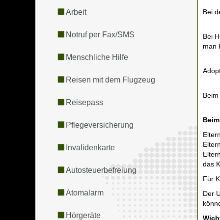
Arbeit
Bei d
Notruf per Fax/SMS
Bei H
man 
Menschliche Hilfe
Adopt
Reisen mit dem Flugzeug
Beim 
Reisepass
Beim
Pflegeversicherung
Elter
Elter
Invalidenkarte
Elter
das K
Autosteuerbefreiung
Für K
Atomalarm
Der U
könne
Hörgeräte
Wich