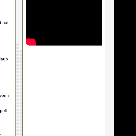
t hat
laub
 wenn
elt.
.