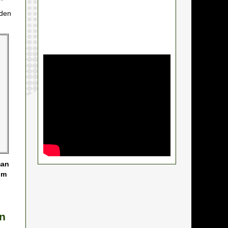
rden
man
im
en