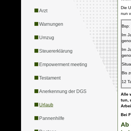
Die U
Arzt
nun 
Warnungen
Bsp:
Im J
Umzug
gen
Im J
Steuererklärung
gen
Situ
Empowerment meeting
Bis 
Testament
12 T
Anerkennung der DGS
Alle
tun,
Urlaub
Arbe
Bei 
Pannenhilfe
Ab 