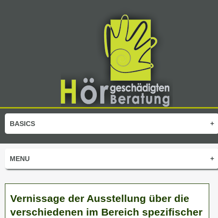
BASICS
+
MENU
+
Vernissage der Ausstellung über die
verschiedenen im Bereich spezifischer