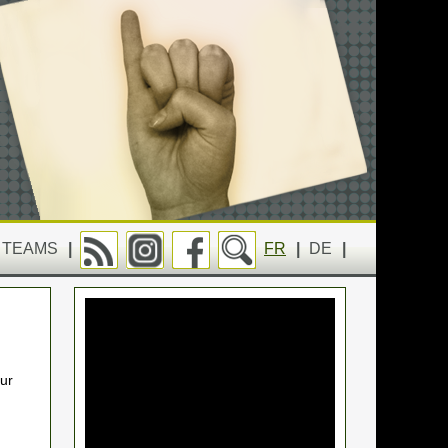
TEAMS
|
FR
|
DE
|
ur