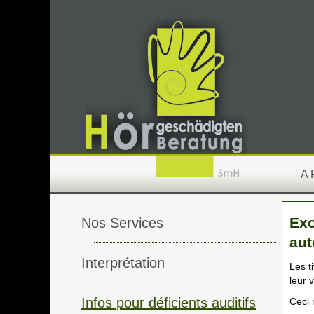
A
Exo
Nos Services
au
Interprétation
Les t
leur v
Infos pour déficients auditifs
Ceci 