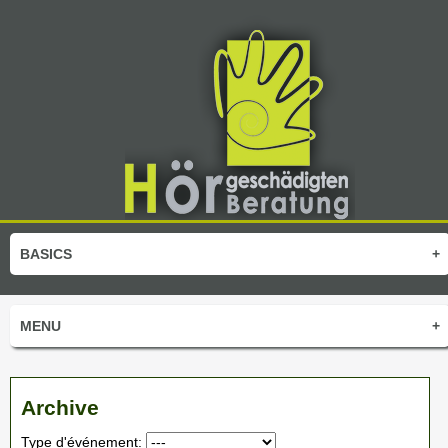
BASICS
+
MENU
+
Archive
Type d'événement: