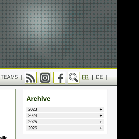
TEAMS
|
FR
|
DE
|
Archive
2023
2024
2025
2026
ille.