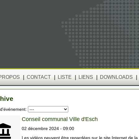
 PROPOS
|
CONTACT
|
LISTE
|
LIENS
|
DOWNLOADS
|
hive
 d'événement:
Conseil communal Ville d'Esch
02 décembre 2024 - 09:00
Les vidéos peuvent être regardées sur le site Internet de la v