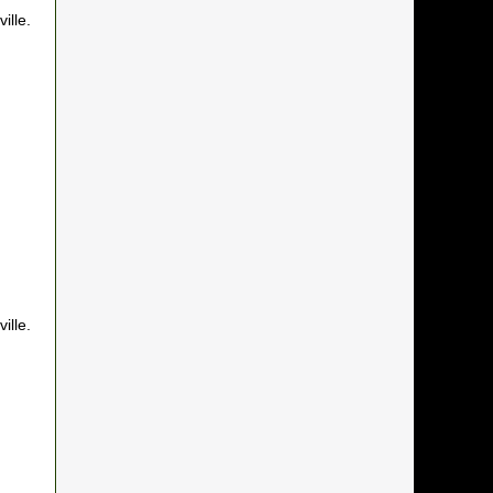
ille.
ille.