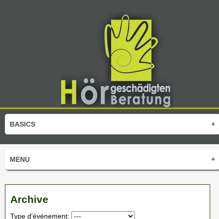
BASICS
+
MENU
+
Archive
Type d'événement: