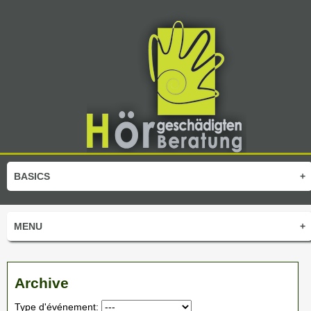
BASICS
+
MENU
+
Archive
Type d'événement: