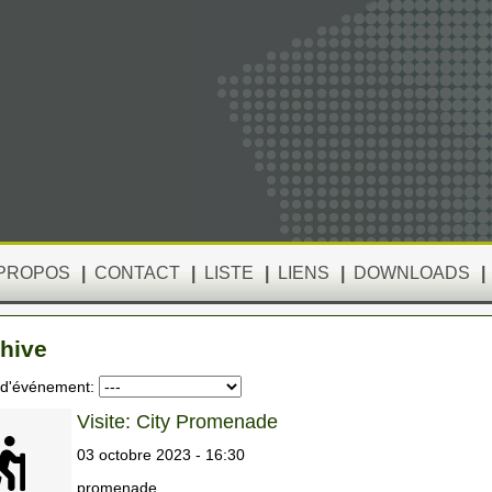
 PROPOS
|
CONTACT
|
LISTE
|
LIENS
|
DOWNLOADS
|
hive
 d'événement:
Visite: City Promenade
03 octobre 2023 - 16:30
promenade