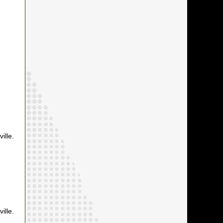
ille.
ille.