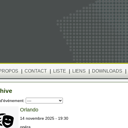
 PROPOS
|
CONTACT
|
LISTE
|
LIENS
|
DOWNLOADS
|
hive
 d'événement:
Orlando
14 novembre 2025 - 19:30
opéra