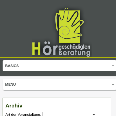
BASICS
+
MENU
+
Archiv
Art der Veranstaltung: