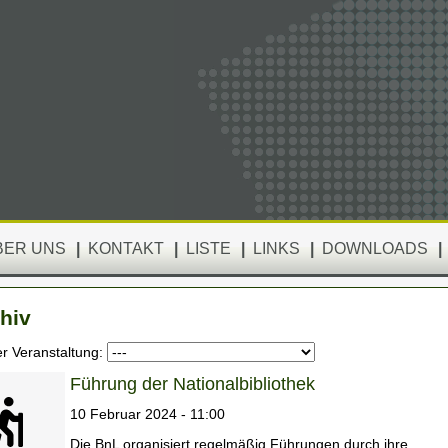
BER UNS
|
KONTAKT
|
LISTE
|
LINKS
|
DOWNLOADS
|
hiv
er Veranstaltung:
Führung der Nationalbibliothek
10 Februar 2024 - 11:00
Die BnL organisiert regelmäßig Führungen durch ihre