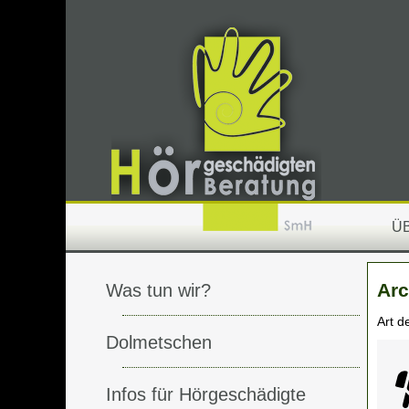
Ü
Arc
Was tun wir?
Art d
Dolmetschen
Infos für Hörgeschädigte