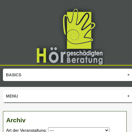
BASICS
+
MENU
+
Archiv
Art der Veranstaltung: