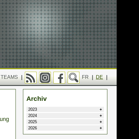
TEAMS
|
FR
|
DE
|
Archiv
2023
2024
zung
2025
2026