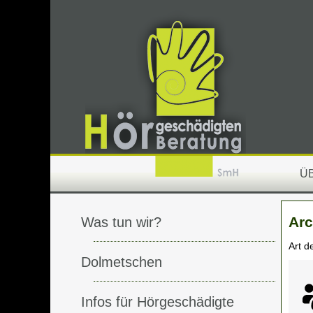
Ü
Arc
Was tun wir?
Art d
Dolmetschen
Infos für Hörgeschädigte