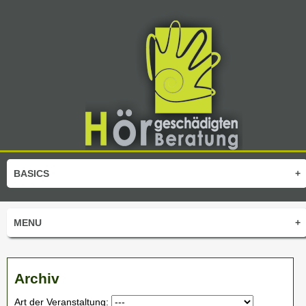
BASICS
+
MENU
+
Archiv
Art der Veranstaltung: