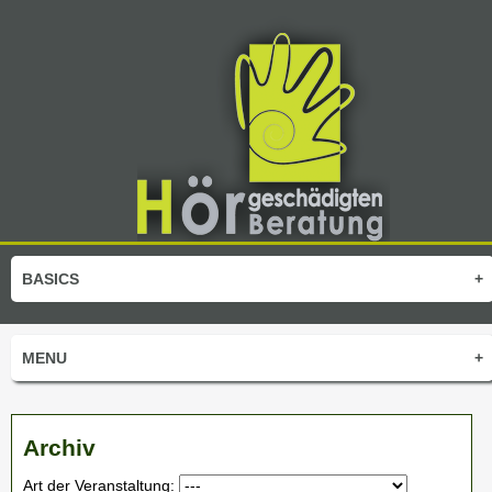
BASICS
+
MENU
+
Archiv
Art der Veranstaltung: