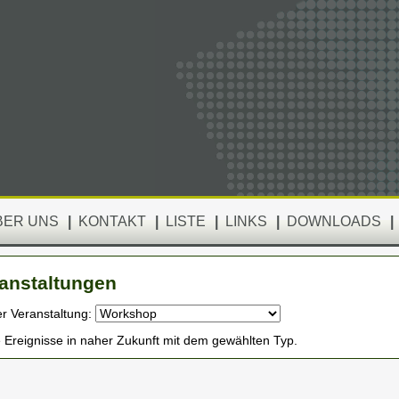
BER UNS
|
KONTAKT
|
LISTE
|
LINKS
|
DOWNLOADS
|
anstaltungen
er Veranstaltung:
 Ereignisse in naher Zukunft mit dem gewählten Typ.