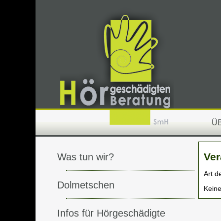
Ü
Ver
Was tun wir?
Art d
Dolmetschen
Keine
Infos für Hörgeschädigte